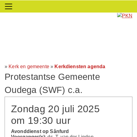
»
Kerk en gemeente
»
Kerkdiensten agenda
Protestantse Gemeente
Oudega (SWF) c.a.
Zondag 20 juli 2025
om 19:30 uur
Avonddienst op Sânfurd
Voorganger(s)
: ds. T. van der Linden