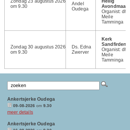
Zondag 23 augustus 2026
Heilig
Andel
om 9.30
Avondmaal
Oudega
Organist: dhr.
Meile
Tamminga
Kerk
Sandfirden
Zondag 30 augustus 2026
Ds. Edna
Organist: dhr.
om 9.30
Zwerver
Meile
Tamminga
Ankertsjerke Oudega
09-08-2026
om
9.30
meer details
Ankertsjerke Oudega