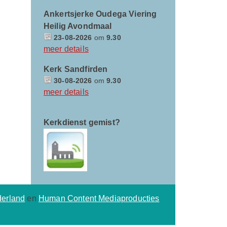
Ankertsjerke Oudega Viering
Heilig Avondmaal
23-08-2026
om
9.30
meer details
Kerk Sandfirden
30-08-2026
om
9.30
meer details
Kerkdienst gemist?
derland
en
Human Content Mediaproducties