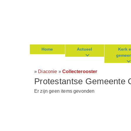
Home
Actueel
Kerk 
gemeen
»
Diaconie
»
Collecterooster
Protestantse Gemeente 
Er zijn geen items gevonden