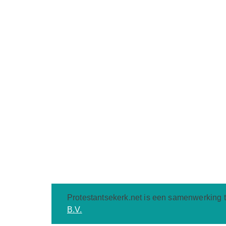
Protestantsekerk.net is een samenwerking 
B.V.