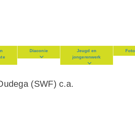
en
Diaconie
Jeugd en
Fot
te
jongerenwerk
Oudega (SWF) c.a.