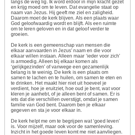
langs de weg lig. Ik word erdoor in mijn kracht gezet
en krijg moed om te leven. Dat evangelie staat op
naam van Jezus. Hij geeft me ziel en zaligheid.
Daarom moet de kerk blijven. Als een plaats waar
God geloofwaardig wordt en blijft. Als een ruimte
om te leren geloven en in dat geloof verder te
groeien.
De kerk is een gemeenschap van mensen die
elkaar aanvaarden in Jezus’ naam en die voor
elkaar willen instaan. Alleen maar ‘ieder voor zich’
is armoedig. Alleen bij elkaar komen als
‘gelijkgezinden’ of vanwege een gezamenlijk
belang is te weinig. De kerk is een plaats om
samen te lachen en te huilen, om samen te eten en
te drinken. Het maakt hier niet uit hoeveel je
verdient, hoe je eruitziet, hoe oud je bent, wat voor
kleren je aanhebt, of je alleen bent of samen. Er is
iets dat die verschillen overstijgt, omdat je samen
familie van God bent. Daarom ben je elkaar
gegeven en sta je voor elkaar in.
De kerk helpt me om te begrijpen wat ‘goed leven’
is. Voor mijzelf, maar ook voor de samenleving.
Inzicht in het goede leven komt me niet aanvliegen.