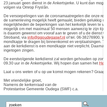
23 januari geen dienst in de Ankertsjerke. U kunt dan mogel
volgen via Omrop Fryslân.
De versoepelingen van de coronamaatregelen die onze rege
de samenleving mogelijk heeft gemaakt, bieden gelukkig o
mogelijkheden de beperkingen van het kerkelijk leven te ve
mogelijk om met maximaal 50 mensen aanwezig te zijn tijde
is daarom gewenst om vooraf aan te geven of u de dienst wi
Stroband, via
info@pgoudegaswf.nl
of tel. 06-38276900. We
mondkapje te dragen bij binnenkomst en verplaatsingen. T
aan de kerkdienst is een mondkapje niet verplicht. Daarna
ingetogen zingen.
De eerstvolgende kerkdienst zal worden gehouden op zonda
09.30 uur in de Ankertsjerke. Wij hopen dan samen het
Heil
Laat u ons weten of u op uw komst mogen rekenen? Graag to
Met vriendelijke groet,
Namens de kerkenraad van de
Protestantse Gemeente Oudega (SWF) c.a.