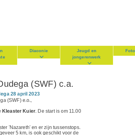
en
Diaconie
Jeugd en
Fot
te
jongerenwerk
Oudega (SWF) c.a.
ga 28 april 2023
ga (SWF) e.o.,
e
Kleaster Kuier
. De start is om 11.00
er 'Nazareth' en er zijn tussenstops.
geveer 5 km, is ook geschikt voor de