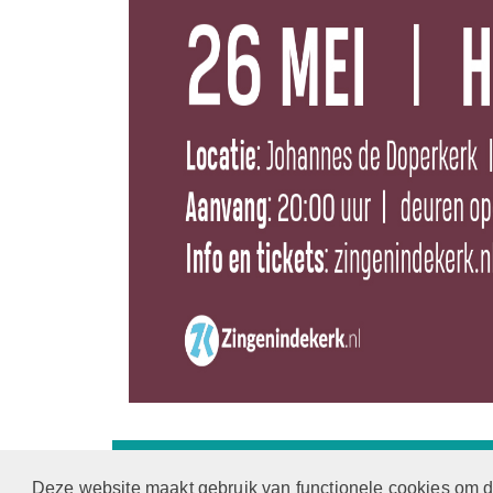
Protestantsekerk.net is een samenwerking 
Deze website maakt gebruik van functionele cookies om d