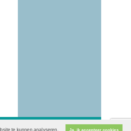
derland
en
Human Content Mediaproducties
ebsite te kunnen analyseren.
Ja, ik accepteer cookies