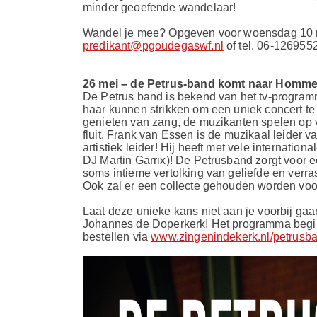
minder geoefende wandelaar!
Wandel je mee? Opgeven voor woensdag 10 m
predikant@pgoudegaswf.nl
of tel. 06-126955
26 mei – de Petrus-band komt naar Homme
De Petrus band is bekend van het tv-programm
haar kunnen strikken om een uniek concert t
genieten van zang, de muzikanten spelen op vio
fluit. Frank van Essen is de muzikaal leider 
artistiek leider! Hij heeft met vele internatio
DJ Martin Garrix)! De Petrusband zorgt voor 
soms intieme vertolking van geliefde en verra
Ook zal er een collecte gehouden worden voo
Laat deze unieke kans niet aan je voorbij ga
Johannes de Doperkerk! Het programma begint
bestellen via
www.zingenindekerk.nl/petrusb