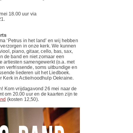
ei 18.00 uur via
21.
rts
a ‘Petrus in het land’ en wij hebben
e verzorgen in onze kerk. We kunnen
ol, piano, gitaar, cello, bas, sax,
van de band en niet zomaar een
nale artiesten samengewerkt (o.a. met
een verfrissende, soms uitbundige en
ssende liederen uit het Liedboek.
r Kerk in Actie/noodhulp Oekraine.
an! Kom vrijdagavond 26 mei naar de
 om 20.00 uur en de kaarten zijn te
and
(kosten 12,50).