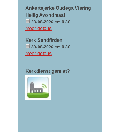
Ankertsjerke Oudega Viering
Heilig Avondmaal
23-08-2026
om
9.30
meer details
Kerk Sandfirden
30-08-2026
om
9.30
meer details
Kerkdienst gemist?